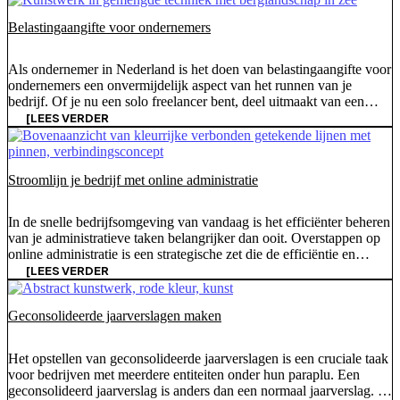
verschillen en helpt u [...]
Belastingaangifte voor ondernemers
Als ondernemer in Nederland is het doen van belastingaangifte voor
ondernemers een onvermijdelijk aspect van het runnen van je
bedrijf. Of je nu een solo freelancer bent, deel uitmaakt van een
kleine tot middelgrote onderneming (MKB) met een aanzienlijk
[LEES VERDER
personeelsbestand, of een grote multinational leidt, de complexiteit
van het voldoen aan je belastingverplichtingen varieert sterk. De
mantra van de belastingdienst [...]
Stroomlijn je bedrijf met online administratie
In de snelle bedrijfsomgeving van vandaag is het efficiënter beheren
van je administratieve taken belangrijker dan ooit. Overstappen op
online administratie is een strategische zet die de efficiëntie en
veiligheid van je bedrijf aanzienlijk kan verbeteren. Met online
[LEES VERDER
administratie worden uw gegevens veilig opgeslagen in de cloud,
zodat u en uw accountant er gemakkelijk bij kunnen. Bovendien
Geconsolideerde jaarverslagen maken
kunt u uw [...]
Het opstellen van geconsolideerde jaarverslagen is een cruciale taak
voor bedrijven met meerdere entiteiten onder hun paraplu. Een
geconsolideerd jaarverslag is anders dan een normaal jaarverslag. In