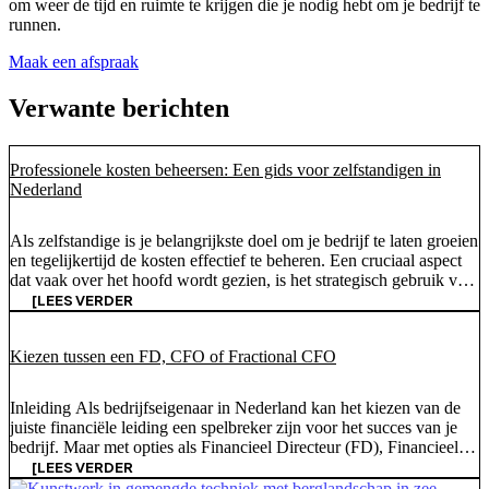
om weer de tijd en ruimte te krijgen die je nodig hebt om je bedrijf te
runnen.
Maak een afspraak
Verwante berichten
Professionele kosten beheersen: Een gids voor zelfstandigen in
Nederland
Als zelfstandige is je belangrijkste doel om je bedrijf te laten groeien
en tegelijkertijd de kosten effectief te beheren. Een cruciaal aspect
dat vaak over het hoofd wordt gezien, is het strategisch gebruik van
professionele kosten om belastingverplichtingen te verminderen en
[LEES VERDER
je algehele financiële planning te verbeteren. Deze gids gaat dieper
in op wat professionele kosten zijn, waarom ze belangrijk zijn,
Kiezen tussen een FD, CFO of Fractional CFO
welke kosten je kunt aftrekken, [...]
Inleiding Als bedrijfseigenaar in Nederland kan het kiezen van de
juiste financiële leiding een spelbreker zijn voor het succes van je
bedrijf. Maar met opties als Financieel Directeur (FD), Financieel
Directeur (CFO) en Fractioneel CFO, hoe weet je wat het beste bij
[LEES VERDER
je past? Deze gids geeft een overzicht van deze rollen en hun