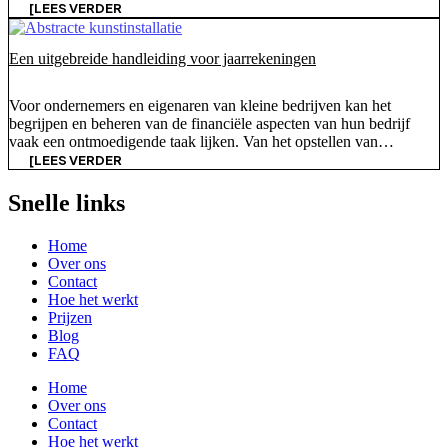
een geconsolideerde versie worden de financiële prestaties van een
[LEES VERDER
moedermaatschappij en haar dochterondernemingen gecombineerd,
waardoor een volledig beeld wordt gegeven van de algehele
Een uitgebreide handleiding voor jaarrekeningen
gezondheid van de groep. Hier bij ACE [...]
Voor ondernemers en eigenaren van kleine bedrijven kan het
begrijpen en beheren van de financiële aspecten van hun bedrijf
vaak een ontmoedigende taak lijken. Van het opstellen van
jaarrekeningen tot het voldoen aan wettelijke vereisten, het
[LEES VERDER
financiële landschap kan complex zijn. Het is echter een essentieel
onderdeel van de financiële gezondheid van je bedrijf en van de
Snelle links
naleving van wettelijke voorschriften. Bij ACE geloven we [...]
Home
Over ons
Contact
Hoe het werkt
Prijzen
Blog
FAQ
Home
Over ons
Contact
Hoe het werkt