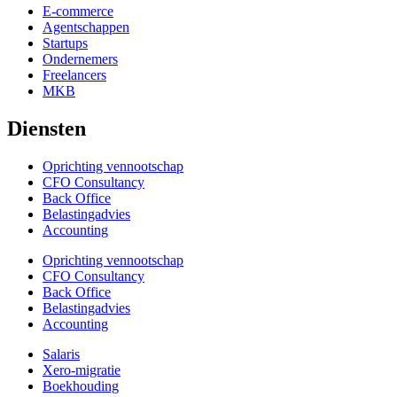
E-commerce
Agentschappen
Startups
Ondernemers
Freelancers
MKB
Diensten
Oprichting vennootschap
CFO Consultancy
Back Office
Belastingadvies
Accounting
Oprichting vennootschap
CFO Consultancy
Back Office
Belastingadvies
Accounting
Salaris
Xero-migratie
Boekhouding