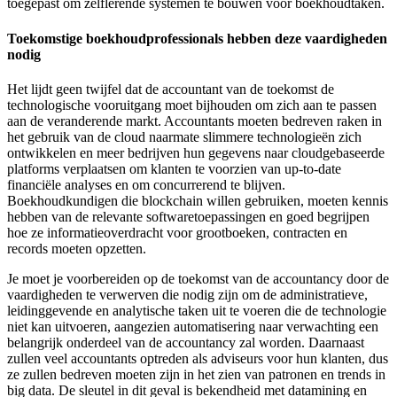
toegepast om zelflerende systemen te bouwen voor boekhoudtaken.
Toekomstige boekhoudprofessionals hebben deze vaardigheden
nodig
Het lijdt geen twijfel dat de accountant van de toekomst de
technologische vooruitgang moet bijhouden om zich aan te passen
aan de veranderende markt. Accountants moeten bedreven raken in
het gebruik van de cloud naarmate slimmere technologieën zich
ontwikkelen en meer bedrijven hun gegevens naar cloudgebaseerde
platforms verplaatsen om klanten te voorzien van up-to-date
financiële analyses en om concurrerend te blijven.
Boekhoudkundigen die blockchain willen gebruiken, moeten kennis
hebben van de relevante softwaretoepassingen en goed begrijpen
hoe ze informatieoverdracht voor grootboeken, contracten en
records moeten opzetten.
Je moet je voorbereiden op de toekomst van de accountancy door de
vaardigheden te verwerven die nodig zijn om de administratieve,
leidinggevende en analytische taken uit te voeren die de technologie
niet kan uitvoeren, aangezien automatisering naar verwachting een
belangrijk onderdeel van de accountancy zal worden. Daarnaast
zullen veel accountants optreden als adviseurs voor hun klanten, dus
ze zullen bedreven moeten zijn in het zien van patronen en trends in
big data. De sleutel in dit geval is bekendheid met datamining en