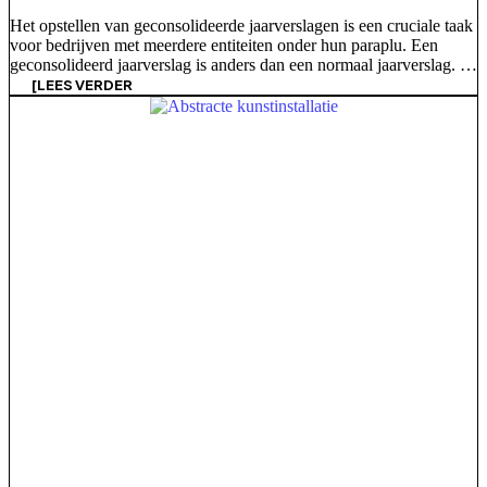
Het opstellen van geconsolideerde jaarverslagen is een cruciale taak
voor bedrijven met meerdere entiteiten onder hun paraplu. Een
geconsolideerd jaarverslag is anders dan een normaal jaarverslag. In
een geconsolideerde versie worden de financiële prestaties van een
[LEES VERDER
moedermaatschappij en haar dochterondernemingen gecombineerd,
waardoor een volledig beeld wordt gegeven van de algehele
gezondheid van de groep. Hier bij ACE [...]