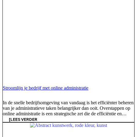
Stroomlijn je bedrijf met online administratie
In de snelle bedrijfsomgeving van vandaag is het efficiënter beheren
van je administratieve taken belangrijker dan ooit. Overstappen op
online administratie is een strategische zet die de efficiëntie en
veiligheid van je bedrijf aanzienlijk kan verbeteren. Met online
[LEES VERDER
administratie worden uw gegevens veilig opgeslagen in de cloud,
zodat u en uw accountant er gemakkelijk bij kunnen. Bovendien
kunt u uw [...]