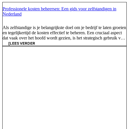
Professionele kosten beheersen: Een gids voor zelfstandigen in
Nederland
Als zelfstandige is je belangrijkste doel om je bedrijf te laten groeien
en tegelijkertijd de kosten effectief te beheren. Een cruciaal aspect
dat vaak over het hoofd wordt gezien, is het strategisch gebruik van
professionele kosten om belastingverplichtingen te verminderen en
[LEES VERDER
je algehele financiële planning te verbeteren. Deze gids gaat dieper
in op wat professionele kosten zijn, waarom ze belangrijk zijn,
welke kosten je kunt aftrekken, [...]