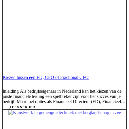
Kiezen tussen een FD, CFO of Fractional CFO
Inleiding Als bedrijfseigenaar in Nederland kan het kiezen van de
juiste financiële leiding een spelbreker zijn voor het succes van je
bedrijf. Maar met opties als Financieel Directeur (FD), Financieel
Directeur (CFO) en Fractioneel CFO, hoe weet je wat het beste bij
[LEES VERDER
je past? Deze gids geeft een overzicht van deze rollen en hun
verschillen en helpt u [...]