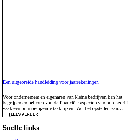
Een uitgebreide handleiding voor jaarrekeningen
Voor ondernemers en eigenaren van kleine bedrijven kan het
begrijpen en beheren van de financiële aspecten van hun bedrijf
vaak een ontmoedigende taak lijken. Van het opstellen van
jaarrekeningen tot het voldoen aan wettelijke vereisten, het
[LEES VERDER
financiële landschap kan complex zijn. Het is echter een essentieel
onderdeel van de financiële gezondheid van je bedrijf en van de
Snelle links
naleving van wettelijke voorschriften. Bij ACE geloven we [...]