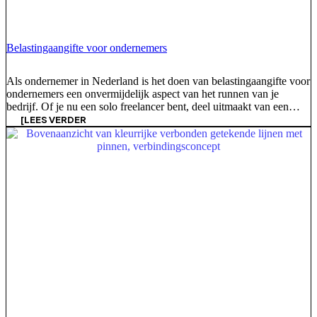
Belastingaangifte voor ondernemers
Als ondernemer in Nederland is het doen van belastingaangifte voor
ondernemers een onvermijdelijk aspect van het runnen van je
bedrijf. Of je nu een solo freelancer bent, deel uitmaakt van een
kleine tot middelgrote onderneming (MKB) met een aanzienlijk
[LEES VERDER
personeelsbestand, of een grote multinational leidt, de complexiteit
van het voldoen aan je belastingverplichtingen varieert sterk. De
mantra van de belastingdienst [...]