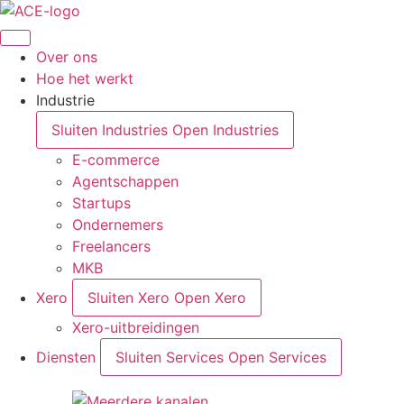
Overslaan
naar
inhoud
Over ons
Hoe het werkt
Industrie
Sluiten Industries
Open Industries
E-commerce
Agentschappen
Startups
Ondernemers
Freelancers
MKB
Xero
Sluiten Xero
Open Xero
Xero-uitbreidingen
Diensten
Sluiten Services
Open Services